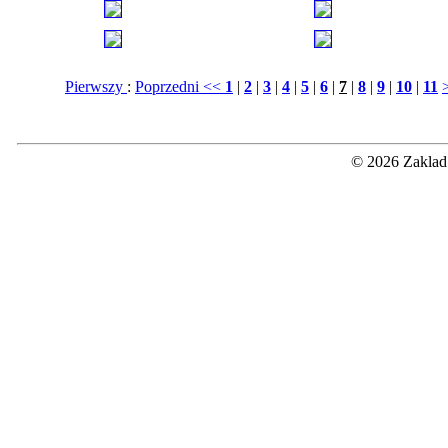
Pierwszy
:
Poprzedni <<
1
|
2
|
3
|
4
|
5
|
6
|
7
|
8
|
9
|
10
|
11
© 2026 Zaklad 