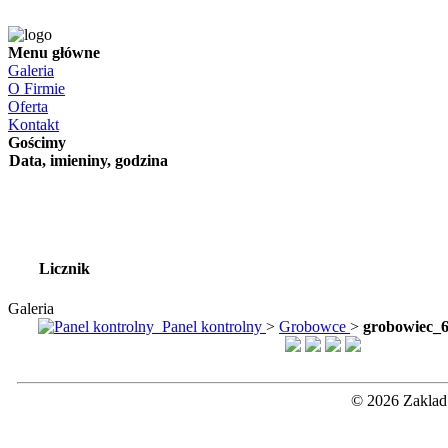
Menu główne
Galeria
O Firmie
Oferta
Kontakt
Gościmy
Data, imieniny, godzina
Licznik
Galeria
Panel kontrolny
>
Grobowce
>
grobowiec_6
© 2026 Zaklad 